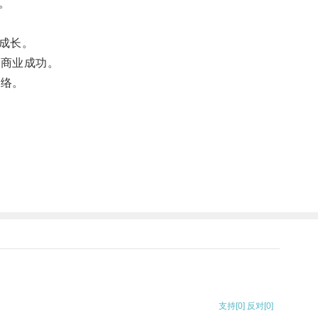
。
成长。
为商业成功。
网络。
支持
[0]
反对
[0]