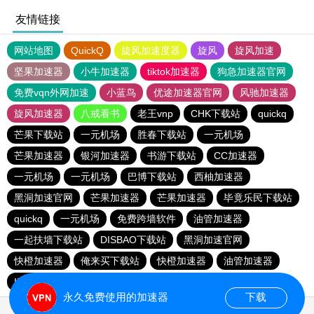
友情链接
网站地图
QuickQ
旋风加速度器
旋风
旋风加速
坚果加速器
小牛加速器
tiktok加速器
狗急加速器官网
免费vqn外网加速
小蓝鸟
优途加速器官网
风驰加速器
旋风加速器
八戒看书
老王vnp
CHK下载站
quickq
芒果下载站
一元机场
胜春下载站
一元机场
芒果加速器
银河加速器
书游下载站
CC加速器
一元机场
一元机场
巴博下载站
西柚加速器
黑洞加速官网
芒果加速器
芒果加速器
毕竟乐民下载站
quickq
一元机场
免费跨墙软件
油管加速器
一起扶墙下载站
DISBAO下载站
黑洞加速官网
快橙加速器
俺来买下载站
快橙加速器
油管加速器
INS下载站
黑洞加速官网
CC加速器
巴伯下载站
永久免费使用的加速器
下载