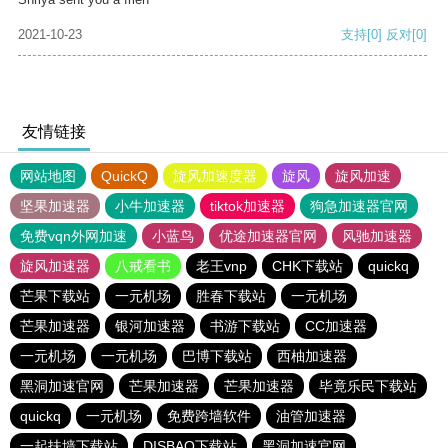
2021-10-23
支持
[0]
反对
[0]
友情链接
网站地图
QuickQ
旋风加速度器
旋风
旋风加速
坚果加速器
小牛加速器
tiktok加速器
狗急加速器官网
免费vqn外网加速
小蓝鸟
优途加速器官网
风驰加速器
旋风加速器
八戒看书
老王vnp
CHK下载站
quickq
芒果下载站
一元机场
胜春下载站
一元机场
芒果加速器
银河加速器
书游下载站
CC加速器
一元机场
一元机场
巴博下载站
西柚加速器
黑洞加速官网
芒果加速器
芒果加速器
毕竟乐民下载站
quickq
一元机场
免费跨墙软件
油管加速器
一起扶墙下载站
DISBAO下载站
黑洞加速官网