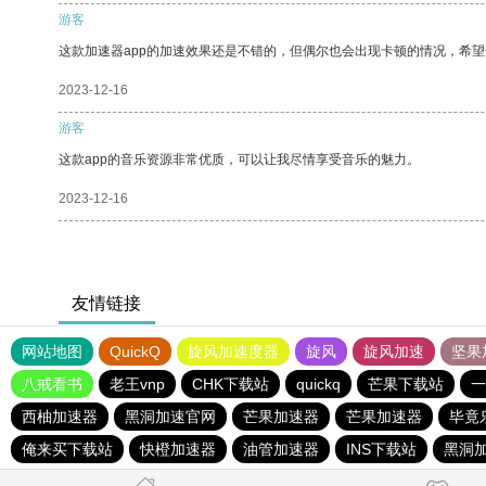
游客
这款加速器app的加速效果还是不错的，但偶尔也会出现卡顿的情况，希
2023-12-16
游客
这款app的音乐资源非常优质，可以让我尽情享受音乐的魅力。
2023-12-16
友情链接
网站地图
QuickQ
旋风加速度器
旋风
旋风加速
坚果
八戒看书
老王vnp
CHK下载站
quickq
芒果下载站
一
西柚加速器
黑洞加速官网
芒果加速器
芒果加速器
毕竟
俺来买下载站
快橙加速器
油管加速器
INS下载站
黑洞