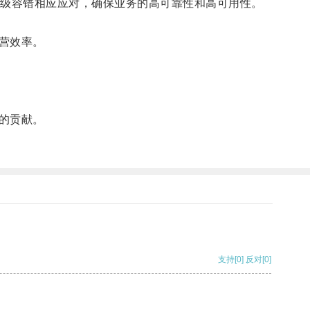
级容错相应应对，确保业务的高可靠性和高可用性。
营效率。
的贡献。
支持
[0]
反对
[0]