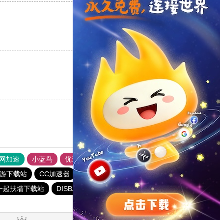
支持
[0]
反对
[0]
支持
[0]
反对
[0]
外网加速
小蓝鸟
优途加速器官网
风驰加速器
旋风加速器
游下载站
CC加速器
一元机场
一元机场
巴博下载站
一起扶墙下载站
DISBAO下载站
黑洞加速官网
快橙加速器