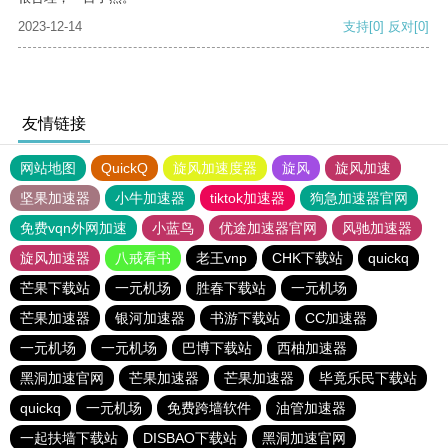
2023-12-14
支持
[0]
反对
[0]
友情链接
网站地图
QuickQ
旋风加速度器
旋风
旋风加速
坚果加速器
小牛加速器
tiktok加速器
狗急加速器官网
免费vqn外网加速
小蓝鸟
优途加速器官网
风驰加速器
旋风加速器
八戒看书
老王vnp
CHK下载站
quickq
芒果下载站
一元机场
胜春下载站
一元机场
芒果加速器
银河加速器
书游下载站
CC加速器
一元机场
一元机场
巴博下载站
西柚加速器
黑洞加速官网
芒果加速器
芒果加速器
毕竟乐民下载站
quickq
一元机场
免费跨墙软件
油管加速器
一起扶墙下载站
DISBAO下载站
黑洞加速官网