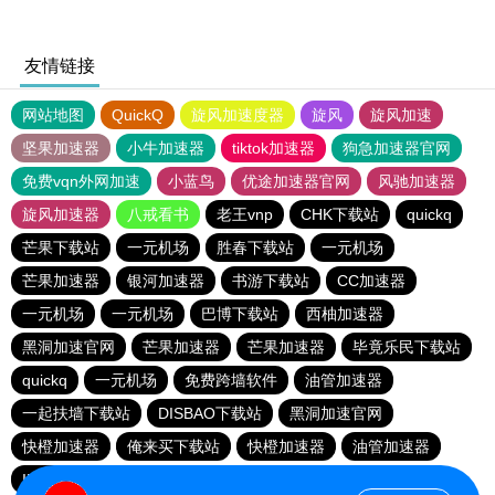
友情链接
网站地图
QuickQ
旋风加速度器
旋风
旋风加速
坚果加速器
小牛加速器
tiktok加速器
狗急加速器官网
免费vqn外网加速
小蓝鸟
优途加速器官网
风驰加速器
旋风加速器
八戒看书
老王vnp
CHK下载站
quickq
芒果下载站
一元机场
胜春下载站
一元机场
芒果加速器
银河加速器
书游下载站
CC加速器
一元机场
一元机场
巴博下载站
西柚加速器
黑洞加速官网
芒果加速器
芒果加速器
毕竟乐民下载站
quickq
一元机场
免费跨墙软件
油管加速器
一起扶墙下载站
DISBAO下载站
黑洞加速官网
快橙加速器
俺来买下载站
快橙加速器
油管加速器
INS下载站
黑洞加速官网
CC加速器
巴伯下载站